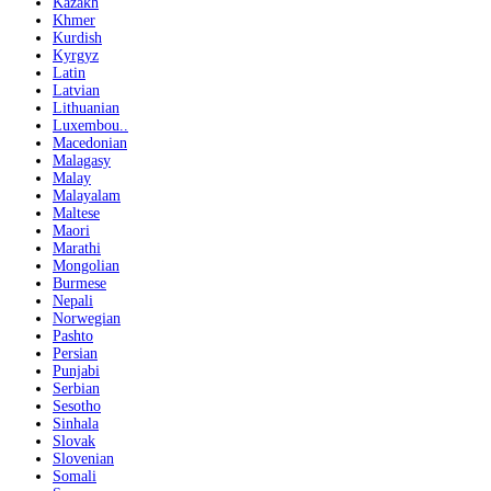
Kazakh
Khmer
Kurdish
Kyrgyz
Latin
Latvian
Lithuanian
Luxembou..
Macedonian
Malagasy
Malay
Malayalam
Maltese
Maori
Marathi
Mongolian
Burmese
Nepali
Norwegian
Pashto
Persian
Punjabi
Serbian
Sesotho
Sinhala
Slovak
Slovenian
Somali