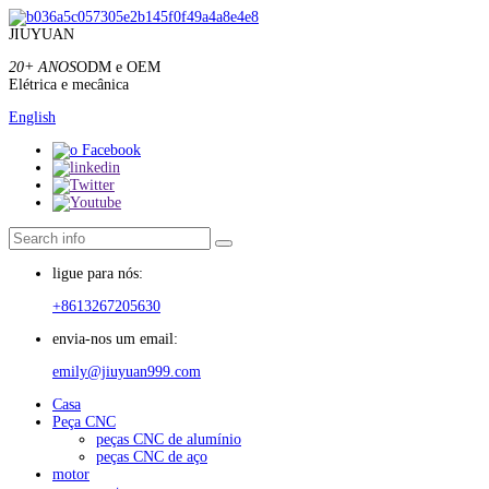
JIUYUAN
20+ ANOS
ODM e OEM
Elétrica e mecânica
English
ligue para nós:
+8613267205630
envia-nos um email:
emily@jiuyuan999.com
Casa
Peça CNC
peças CNC de alumínio
peças CNC de aço
motor