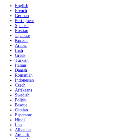
English
French
German
Portuguese
Spanish
Russian
Japanese
Korean
Arabic
Irish
Greek
Turkish
Italian
Danish
Romanian
Indonesian
Czech
Afrikaans
Swedish
Polish
Basque
Catalan
Esperanto
Hindi
Lao
Albanian
Amharic