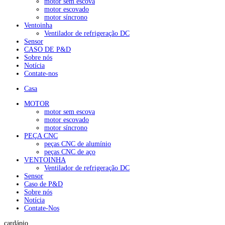
motor sem escova
motor escovado
motor síncrono
Ventoinha
Ventilador de refrigeração DC
Sensor
CASO DE P&D
Sobre nós
Notícia
Contate-nos
Casa
MOTOR
motor sem escova
motor escovado
motor síncrono
PEÇA CNC
peças CNC de alumínio
peças CNC de aço
VENTOINHA
Ventilador de refrigeração DC
Sensor
Caso de P&D
Sobre nós
Notícia
Contate-Nos
cardápio