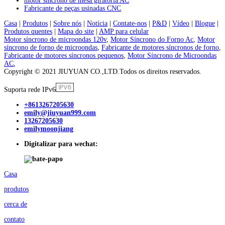
motor síncrono de mesa giratória AC
Fabricante de peças usinadas CNC
Casa
|
Produtos
|
Sobre nós
|
Notícia
|
Contate-nos
|
P&D
|
Vídeo
|
Blogue
|
Produtos quentes
|
Mapa do site
|
AMP para celular
Motor síncrono de microondas 120v
,
Motor Síncrono do Forno Ac
,
Motor
síncrono de forno de microondas
,
Fabricante de motores síncronos de forno
,
Fabricante de motores síncronos pequenos
,
Motor Síncrono de Microondas
AC
,
Copyright © 2021 JIUYUAN CO.,LTD.Todos os direitos reservados.
Suporta rede IPv6
+8613267205630
emily@jiuyuan999.com
13267205630
emilymoonjiang
Digitalizar para wechat:
Casa
produtos
cerca de
contato