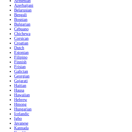
Armenian
Azerbaijani
Belarusian
Bengali
Bosnian
Bulgarian
Cebuano
Chichewa
Corsican
Croatian
Dutch
Estonian
Filipino
Finnish
Frisian
Galician
Georgian
Gujarati
Haitian
Hausa
Hawaiian
Hebrew
Hmong
Hungarian
Icelandic
Igbo
Javanese
Kannada