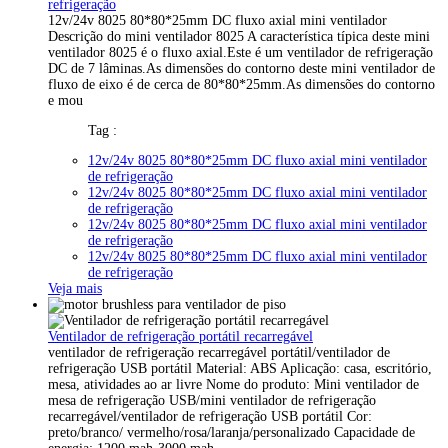
refrigeração
12v/24v 8025 80*80*25mm DC fluxo axial mini ventilador
Descrição do mini ventilador 8025 A característica típica deste mini
ventilador 8025 é o fluxo axial.Este é um ventilador de refrigeração
DC de 7 lâminas.As dimensões do contorno deste mini ventilador de
fluxo de eixo é de cerca de 80*80*25mm.As dimensões do contorno
e mou
Tag :
12v/24v 8025 80*80*25mm DC fluxo axial mini ventilador
de refrigeração
12v/24v 8025 80*80*25mm DC fluxo axial mini ventilador
de refrigeração
12v/24v 8025 80*80*25mm DC fluxo axial mini ventilador
de refrigeração
12v/24v 8025 80*80*25mm DC fluxo axial mini ventilador
de refrigeração
Veja mais
Ventilador de refrigeração portátil recarregável
ventilador de refrigeração recarregável portátil/ventilador de
refrigeração USB portátil Material: ABS Aplicação: casa, escritório,
mesa, atividades ao ar livre Nome do produto: Mini ventilador de
mesa de refrigeração USB/mini ventilador de refrigeração
recarregável/ventilador de refrigeração USB portátil Cor:
preto/branco/ vermelho/rosa/laranja/personalizado Capacidade de