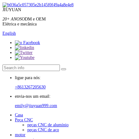
JIUYUAN
20+ ANOS
ODM e OEM
Elétrica e mecânica
English
ligue para nós:
+8613267205630
envia-nos um email:
emily@jiuyuan999.com
Casa
Peça CNC
peças CNC de alumínio
peças CNC de aço
motor