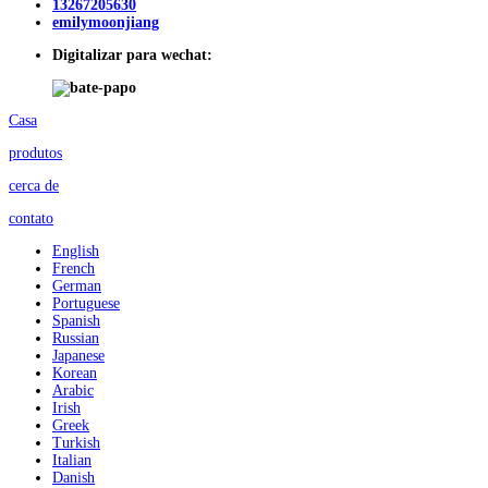
13267205630
emilymoonjiang
Digitalizar para wechat:
Casa
produtos
cerca de
contato
English
French
German
Portuguese
Spanish
Russian
Japanese
Korean
Arabic
Irish
Greek
Turkish
Italian
Danish