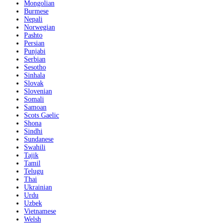
Mongolian
Burmese
Nepali
Norwegian
Pashto
Persian
Punjabi
Serbian
Sesotho
Sinhala
Slovak
Slovenian
Somali
Samoan
Scots Gaelic
Shona
Sindhi
Sundanese
Swahili
Tajik
Tamil
Telugu
Thai
Ukrainian
Urdu
Uzbek
Vietnamese
Welsh