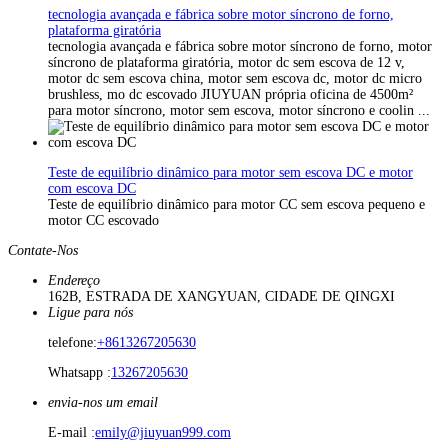
tecnologia avançada e fábrica sobre motor síncrono de forno,
plataforma giratória
tecnologia avançada e fábrica sobre motor síncrono de forno, motor
síncrono de plataforma giratória, motor dc sem escova de 12 v,
motor dc sem escova china, motor sem escova dc, motor dc micro
brushless, mo dc escovado JIUYUAN própria oficina de 4500m²
para motor síncrono, motor sem escova, motor síncrono e coolin ...
Teste de equilíbrio dinâmico para motor sem escova DC e motor
com escova DC
Teste de equilíbrio dinâmico para motor CC sem escova pequeno e
motor CC escovado
Contate-Nos
Endereço
162B, ESTRADA DE XANGYUAN, CIDADE DE QINGXI
Ligue para nós
telefone:
+8613267205630
Whatsapp :
13267205630
envia-nos um email
E-mail :
emily@jiuyuan999.com