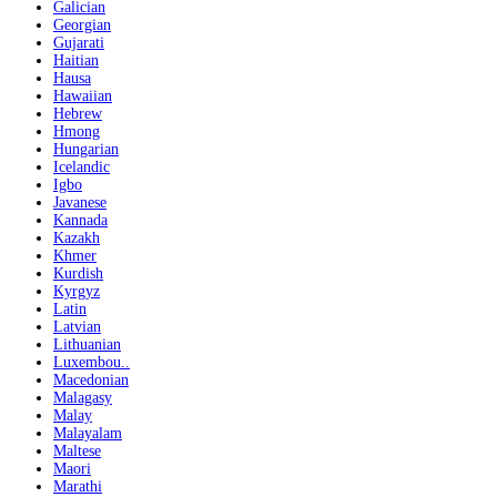
Galician
Georgian
Gujarati
Haitian
Hausa
Hawaiian
Hebrew
Hmong
Hungarian
Icelandic
Igbo
Javanese
Kannada
Kazakh
Khmer
Kurdish
Kyrgyz
Latin
Latvian
Lithuanian
Luxembou..
Macedonian
Malagasy
Malay
Malayalam
Maltese
Maori
Marathi