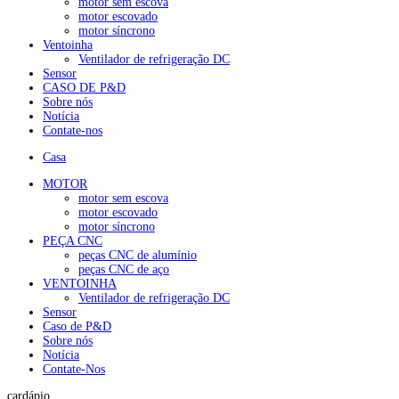
motor sem escova
motor escovado
motor síncrono
Ventoinha
Ventilador de refrigeração DC
Sensor
CASO DE P&D
Sobre nós
Notícia
Contate-nos
Casa
MOTOR
motor sem escova
motor escovado
motor síncrono
PEÇA CNC
peças CNC de alumínio
peças CNC de aço
VENTOINHA
Ventilador de refrigeração DC
Sensor
Caso de P&D
Sobre nós
Notícia
Contate-Nos
cardápio