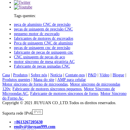
Tags quentes:
peça de alumínio CNC de precisão
peças de usinagem de precisão CNC
pequeno motor dc escovado
fabricantes de motores dc escovados
Peça de usinagem CNC de alumínio
peças de usinagem cnc de precisão
fabricante de peças de usinagem cnc
CNC usinagem de peças de aço
motor síncrono de mesa giratória AC
Fabricante de peças usinadas CNC
Casa
|
Produtos
|
Sobre nós
|
Notícia
|
Contate-nos
|
P&D
|
Vídeo
|
Blogue
|
Produtos quentes
|
Mapa do site
|
AMP para celular
Motor síncrono de forno de microondas
,
Motor síncrono de microondas
120v
,
Fabricante de motores síncronos pequenos
,
Motor Síncrono de
Microondas AC
,
Fabricante de motores síncronos de forno
,
Motor Síncrono
do Forno Ac
,
Copyright © 2021 JIUYUAN CO.,LTD.Todos os direitos reservados.
Suporta rede IPv6
+8613267205630
emily@jiuyuan999.com