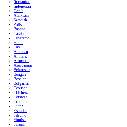
Romanian
Indonesian
Czech
Afrikaans
Swedish
Polish
Basque
Catalan
Esperanto
Hindi
Lao
Albanian
Amharic
Armenian
Azerbaijani
Belarusian
Bengali
Bosnian
Bulgarian
Cebuano
Chichewa
Corsican
Croatian
Dutch
Estonian
Filipino
Finnish
Frisian